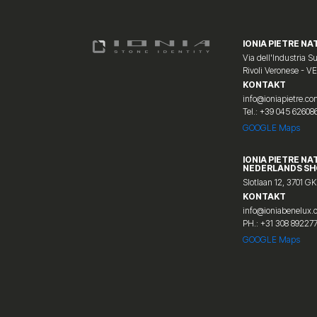
IONIA PIETRE NAT
Via dell'Industria Su
Rivoli Veronese - V
KONTAKT
info@ioniapietre.c
Tel.: +39 045 62608
GOOGLE Maps
IONIA PIETRE NA
NEDERLANDS S
Slotlaan 12, 3701 GK
KONTAKT
info@ioniabenelux
PH.: +31 308 89227
GOOGLE Maps