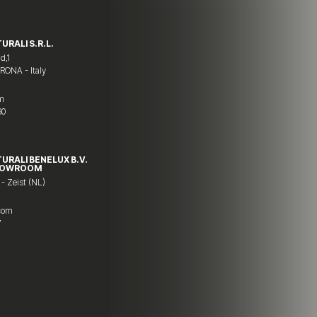
URALI S.R.L.
d,1
ERONA - Italy
om
60
TURALI BENELUX B.V.
HOWROOM
 - Zeist (NL)
.com
7