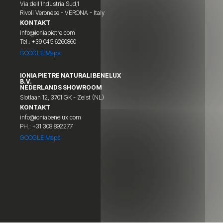
Via dell'Industria Sud,1
Rivoli Veronese - VERONA - Italy
KONTAKT
info@ioniapietre.com
Tel.: +39 045 6260860
GOOGLE Maps
IONIA PIETRE NATURALI BENELUX
B.V.
NEDERLANDS SHOWROOM
Slotlaan 12, 3701 GK - Zeist (NL)
KONTAKT
info@ioniabenelux.com
PH.: +31 308 892277
GOOGLE Maps