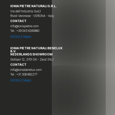
IONIA PIETRE NATURALI S.R.L.
Via dell'Industria Sud,1
Rivoli Veronese - VERONA - Italy
CONTACT
info@ioniapietre.com
Tel.: +39 045 6260860
GOOGLE Maps
IONIA PIETRE NATURALI BENELUX
B.V.
NEDERLANDS SHOWROOM
Slotlaan 12, 3701 GK - Zeist (NL)
CONTACT
info@ioniabenelux.com
Tel.: +31 308 892277
GOOGLE Maps