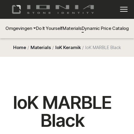
Omgevingen
Do It Yourself
Materials
Dynamic Price Catalog
Home
Materials
IoK Keramik
IoK MARBLE Black
IoK MARBLE
Black