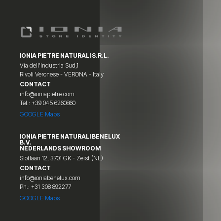
IONIA PIETRE NATURALI S.R.L.
Via dell'Industria Sud,1
Rivoli Veronese - VERONA - Italy
CONTACT
info@ioniapietre.com
Tel.: +39 045 6260860
GOOGLE Maps
IONIA PIETRE NATURALI BENELUX
B.V.
NEDERLANDS SHOWROOM
Slotlaan 12, 3701 GK - Zeist (NL)
CONTACT
info@ioniabenelux.com
Ph.: +31 308 892277
GOOGLE Maps