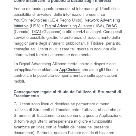
Come disattivare la pubblicità basata sugli interessi
Fermo restando quanto precede, si informano gli Utenti della
possibilità di avvalersi delle informazioni presenti su
YourOnlineChoices
(UE e Regno Unito),
Network Advertising
Initiative
(USA) e
Digital Advertising Alliance
(USA),
DAAC
(Canada),
DDAI
(Giappone) o altri servizi analoghi. Con questi
servizi è possibile gestire le preferenze di tracciamento della
maggior parte degli strumenti pubblicitari. Il Titolare, pertanto,
consiglia agli Utenti di utilizzare tali risorse in aggiunta alle
informazioni fornite nel presente documento.
La Digital Advertising Alliance mette inoltre a disposizione
un’applicazione chiamata
AppChoices
che aiuta gli Utenti a
controllare la pubblicità comportamentale sulle applicazioni
mobili.
Conseguenze legate al rifiuto dell'utilizzo di Strumenti di
Tracciamento
Gli Utenti sono liberi di decidere se permettere o meno
l'utilizzo di Strumenti di Tracciamento. Tuttavia, si noti che gli
Strumenti di Tracciamento consentono a questa Applicazione
di fornire agli Utenti un'esperienza migliore e funzionalità
avanzate (in linea con le finalità delineate nel presente
documento). Pertanto, qualora l'Utente decida di bloccare