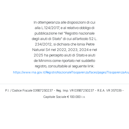
In ottemperanza alle disposizioni di cui
alla L.124/2017, e al relativo obbligo di
pubblicazione nel "Registro nazionale
degli aiuti di Stato" di cui all’articolo 52 L.
234/2012, si dichiara che Ionia Pietre
Natural Srl nel 2022, 2023, 2024 e nel
2025 ha percepito aiuti di Stato e aiuti
de Minimis come riportato nel suddetto
registro, consultabile al seguente link:
https://www.rna.gov.it/RegistroNazionaleTrasparenza/faces/pages/TrasparenzaAiu
P.I. / Codice Fiscale 03687250237 - Reg. Imp. VR 03687250237 - R.E.A. VR 357039 -
Capitale Sociale € 100.000 i.v.