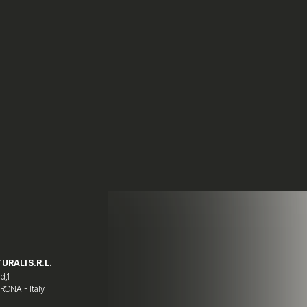
URALI S.R.L.
d,1
ERONA - Italy