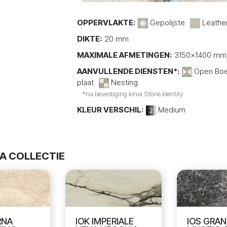
OPPERVLAKTE:
Gepolijste
Leathe
DIKTE:
20 mm
MAXIMALE AFMETINGEN:
3150x1400 mm
AANVULLENDE DIENSTEN*:
Open Bo
plaat
Nesting
*na bevestiging Ionia Stone Identity
KLEUR VERSCHIL:
Medium
IA COLLECTIE
IOK IMPERIALE
IOS GRAN
RNA