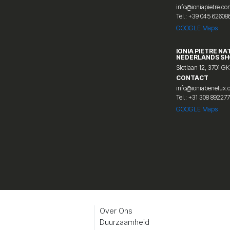
info@ioniapietre.c
Tel.: +39 045 62608
GOOGLE Maps
IONIA PIETRE NA
NEDERLANDS S
Slotlaan 12, 3701 GK
CONTACT
info@ioniabenelux
Tel.: +31 308 89227
GOOGLE Maps
Over Ons
Duurzaamheid