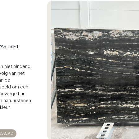
ARTSIET
en niet bindend,
volg van het
an de
edoeld om een
 Vanwege hun
jn natuurstenen
kleur.
NSBLAD