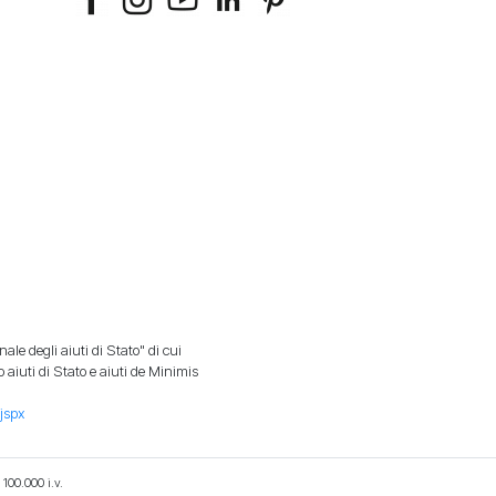
ale degli aiuti di Stato" di cui
aiuti di Stato e aiuti de Minimis
jspx
100.000 i.v.