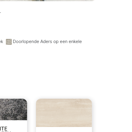
r
ek
Doorlopende Aders op een enkele
ITE