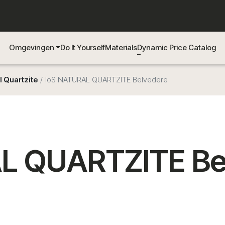
Omgevingen
Do It Yourself
Materials
Dynamic Price Catalog
l Quartzite
IoS NATURAL QUARTZITE Belvedere
L QUARTZITE Be