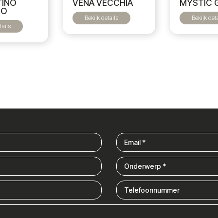
VENA VECCHIA
MYSTIC 
TINO
CO
Bekijk details
Bekijk det
tails