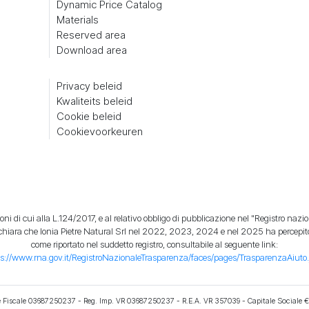
Dynamic Price Catalog
Materials
Reserved area
Download area
Privacy beleid
Kwaliteits beleid
Cookie beleid
Cookievoorkeuren
ni di cui alla L.124/2017, e al relativo obbligo di pubblicazione nel "Registro nazion
dichiara che Ionia Pietre Natural Srl nel 2022, 2023, 2024 e nel 2025 ha percepito 
come riportato nel suddetto registro, consultabile al seguente link:
ps://www.rna.gov.it/RegistroNazionaleTrasparenza/faces/pages/TrasparenzaAiuto.
ce Fiscale 03687250237 - Reg. Imp. VR 03687250237 - R.E.A. VR 357039 - Capitale Sociale € 