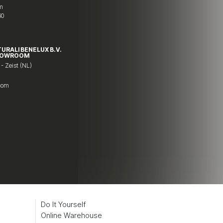
om
60
TURALI BENELUX B.V.
HOWROOM
 - Zeist (NL)
.com
7
Do It Yourself
Online Warehouse