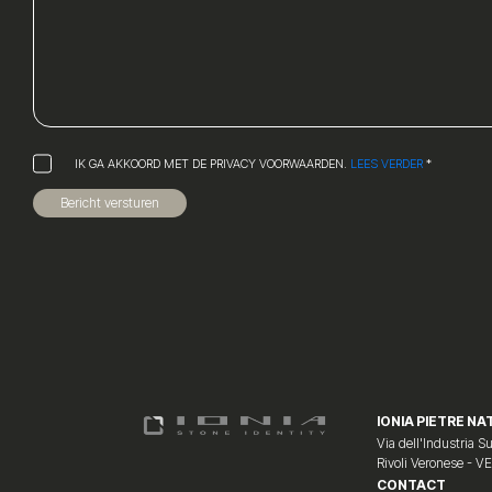
IK GA AKKOORD MET DE PRIVACY VOORWAARDEN.
LEES VERDER
*
Bericht versturen
IONIA PIETRE NAT
Via dell'Industria Su
Rivoli Veronese - V
CONTACT