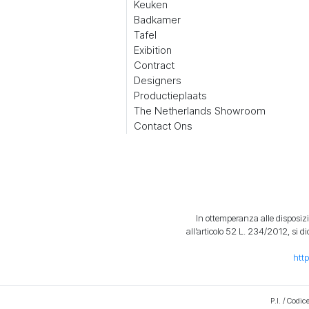
Keuken
Badkamer
Tafel
Exibition
Contract
Designers
Productieplaats
The Netherlands Showroom
Contact Ons
In ottemperanza alle disposizio
all’articolo 52 L. 234/2012, si 
htt
P.I. / Codi