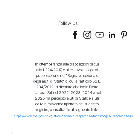
Follow Us:
In ottemperanza alle disposizioni di cui
alla L.124/2017, e al relativo obbligo di
pubblicazione nel "Registro nazionale
degli aiuti di Stato" di cui all’articolo 52 L.
234/2012, si dichiara che Ionia Pietre
Natural Srl nel 2022, 2023, 2024 e nel
2025 ha percepito aiuti di Stato e aiuti
de Minimis come riportato nel suddetto
registro, consultabile al seguente link:
https://www.rna.gov.it/RegistroNazionaleTrasparenza/faces/pages/TrasparenzaAiu