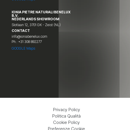
IONIA PIETRE NATURALI BENELUX
B.V.
NEDERLANDS SHOWROOM
Slotlaan 12, 3701 GK - Zeist (NL)
CONTACT
info@ioniabenelux.com
Ph.: +31 308 892277
GOOGLE Maps
Privacy Policy
Politica Qualità
Cookie Policy
Preferenze Cookie