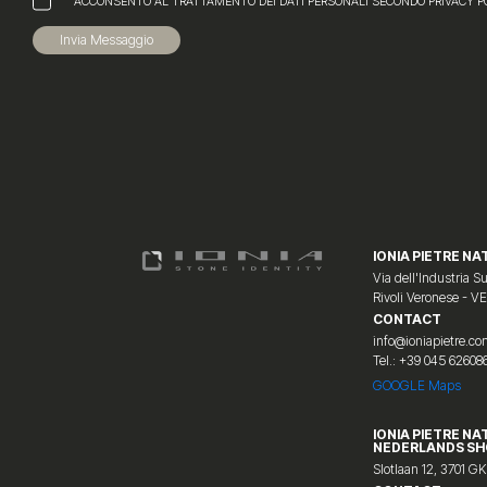
ACCONSENTO AL TRATTAMENTO DEI DATI PERSONALI SECONDO PRIVACY P
Invia Messaggio
IONIA PIETRE NAT
Via dell'Industria Su
Rivoli Veronese - V
CONTACT
info@ioniapietre.c
Tel.: +39 045 62608
GOOGLE Maps
IONIA PIETRE NA
NEDERLANDS S
Slotlaan 12, 3701 GK