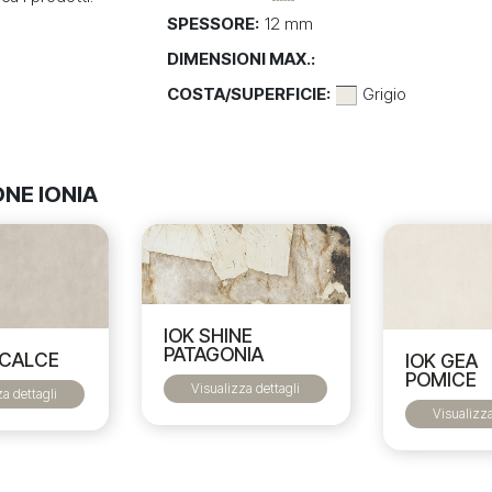
SPESSORE:
12 mm
DIMENSIONI MAX.:
COSTA/SUPERFICIE:
Grigio
ONE IONIA
IOK SHINE
PATAGONIA
 CALCE
IOK GEA
POMICE
Visualizza dettagli
za dettagli
Visualizza