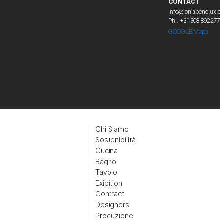
CONTACT
info@ioniabenelux
Ph.: +31 308 892277
GOOGLE Maps
Chi Siamo
Sostenibilità
Cucina
Bagno
Tavolo
Exibition
Contract
Designers
Produzione