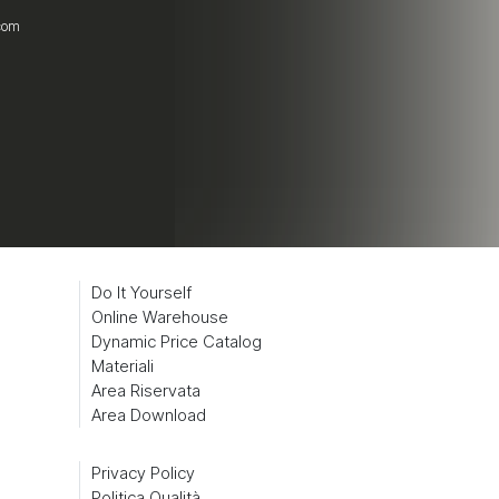
.com
Do It Yourself
Online Warehouse
Dynamic Price Catalog
Materiali
Area Riservata
Area Download
Privacy Policy
Politica Qualità