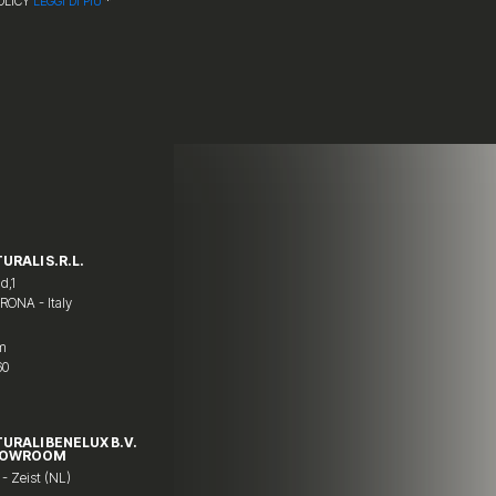
OLICY
LEGGI DI PIÙ
*
URALI S.R.L.
d,1
ERONA - Italy
om
60
TURALI BENELUX B.V.
HOWROOM
 - Zeist (NL)