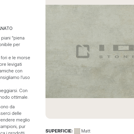
ANATO
 piani “piena
nibile per
 fori e le morse
re levigati
ramiche con
onsigliamo l’uso
i
heggiarsi. Con
 modo ottimale.
sono da
serci delle
prendere meglio
i campioni, pur
SUPERFICIE:
Matt
ca i prodotti.