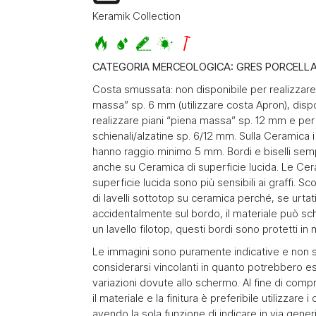
Keramik Collection
CATEGORIA MERCEOLOGICA: GRES PORCELL
Costa smussata: non disponibile per realizzare
massa” sp. 6 mm (utilizzare costa Apron), dispo
realizzare piani “piena massa” sp. 12 mm e per
schienali/alzatine sp. 6/12 mm. Sulla Ceramica i
hanno raggio minimo 5 mm. Bordi e biselli semp
anche su Ceramica di superficie lucida. Le Ce
superficie lucida sono più sensibili ai graffi. Sc
di lavelli sottotop su ceramica perché, se urtat
accidentalmente sul bordo, il materiale può sc
un lavello filotop, questi bordi sono protetti in
Le immagini sono puramente indicative e non 
considerarsi vincolanti in quanto potrebbero es
variazioni dovute allo schermo. Al fine di com
il materiale e la finitura è preferibile utilizzare 
avendo la sola funzione di indicare in via generi