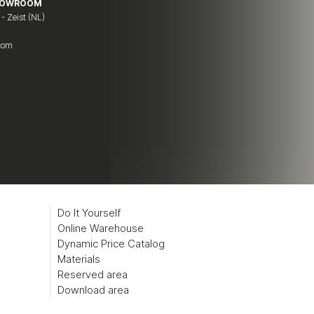
HOWROOM
 - Zeist (NL)
.com
7
Do It Yourself
Online Warehouse
Dynamic Price Catalog
Materials
Reserved area
Download area