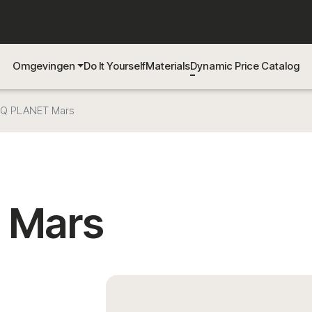
Omgevingen
Do It Yourself
Materials
Dynamic Price Catalog
oQ PLANET Mars
 Mars