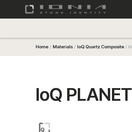
Home
Materials
IoQ Quartz Composite
I
IoQ PLANET