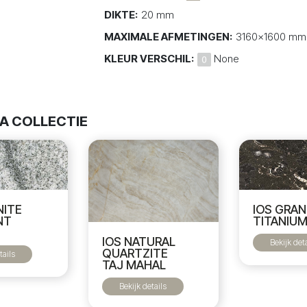
DIKTE:
20 mm
MAXIMALE AFMETINGEN:
3160x1600 mm
KLEUR VERSCHIL:
None
IA COLLECTIE
NITE
IOS GRAN
NT
TITANIU
IOS NATURAL
Bekijk det
QUARTZITE
tails
TAJ MAHAL
Bekijk details