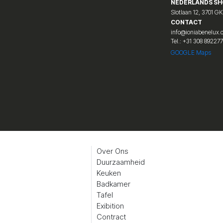
NEDERLANDS S
Slotlaan 12, 3701 GK
CONTACT
info@ioniabenelux
Tel.: +31 308 89227
GOOGLE Maps
Over Ons
Duurzaamheid
Keuken
Badkamer
Tafel
Exibition
Contract