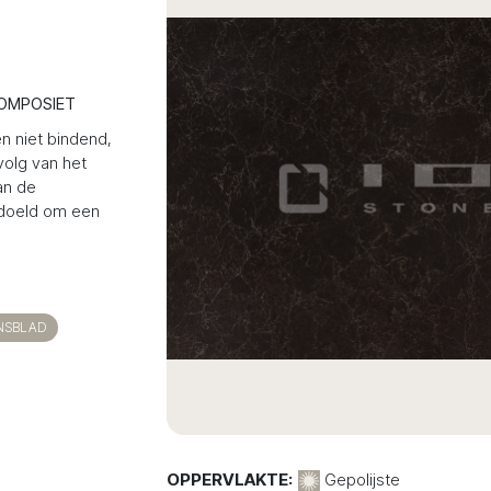
OMPOSIET
en niet bindend,
volg van het
an de
edoeld om een
NSBLAD
OPPERVLAKTE:
Gepolijste