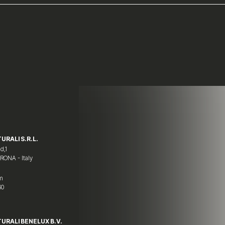
URALI S.R.L.
d,1
ERONA - Italy
om
60
TURALI BENELUX B.V.