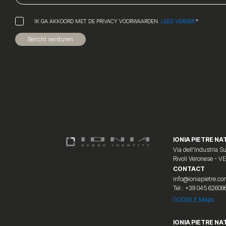
IK GA AKKOORD MET DE PRIVACY VOORWAARDEN.
LEES VERDER
*
Bericht versturen
IONIA PIETRE NAT
Via dell'Industria Su
Rivoli Veronese - V
CONTACT
info@ioniapietre.c
Tel.: +39 045 62608
GOOGLE Maps
IONIA PIETRE NA