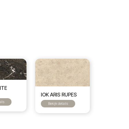
ITE
M
IOK ARIS RUPES
ails
Bekijk details