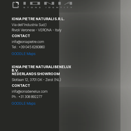
IONIA PIETRE NATURALI S.R.L.
Via dell'Industria Sud,1
Rivoli Veronese - VERONA - Italy
CONTACT
info@ioniapietre.com
Tel.: +39 045 6260860
GOOGLE Maps
IONIA PIETRE NATURALI BENELUX
B.V.
NEDERLANDS SHOWROOM
Slotlaan 12, 3701 GK - Zeist (NL)
CONTACT
info@ioniabenelux.com
Ph.: +31 308 892277
GOOGLE Maps